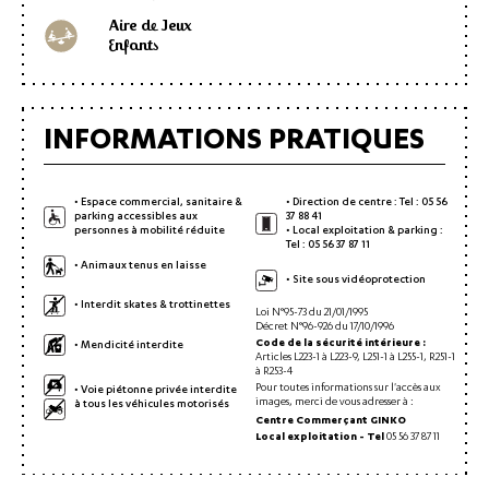
Aire de Jeux
Enfants
INFORMATIONS PRATIQUES
• Espace commercial, sanitaire &
• Direction de centre : Tel :
05 56
parking accessibles aux
37 88 41
personnes à mobilité réduite
• Local exploitation & parking :
Tel :
05 56 37 87 11
• Animaux tenus en laisse
• Site sous vidéoprotection
• Interdit skates & trottinettes
Loi N°95-73 du 21/01/1995
Décret N°96-926 du 17/10/1996
Code de la sécurité intérieure :
• Mendicité interdite
Articles L223-1 à L223-9, L251-1 à L255-1, R251-1
à R253-4
• Voie piétonne privée interdite
Pour toutes informations sur l'accès aux
à tous les véhicules motorisés
images, merci de vous adresser à :
Centre Commerçant GINKO
Local exploitation - Tel
05 56 37 87 11