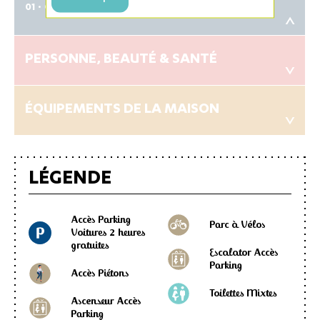
01
Cultura
<
PERSONNE, BEAUTÉ & SANTÉ
<
ÉQUIPEMENTS DE LA MAISON
<
LÉGENDE
Accès Parking
Parc à Vélos
Voitures 2 heures
gratuites
Escalator Accès
Parking
Accès Piétons
Toilettes Mixtes
Ascenseur Accès
Parking