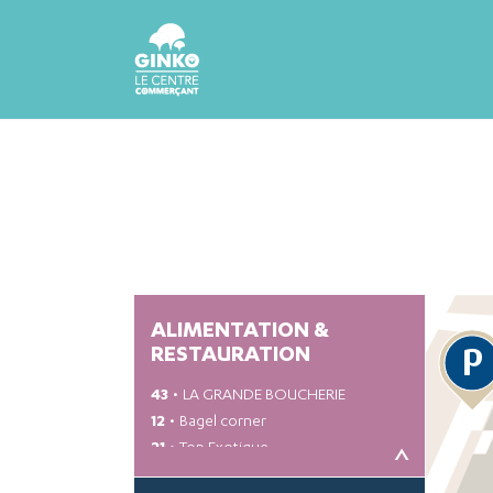
ALIMENTATION &
P
RESTAURATION
43
LA GRANDE BOUCHERIE
12
Bagel corner
21
Top Exotique
<
30
Le Petit Vietnam