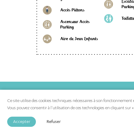
Escala
Parkin
Accès Piétons
Toilett
Ascenseur Accès
Parking
Aire de Jeux Enfants
Vos boutique
Ce site utilise des cookies techniques nécessaires à son fonctionnement et
Vos actualités
Vous pouvez consentir à l’utilisation de ces technologies en cliquant sur «
Plan de vos b
Accepter
Refuser