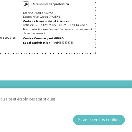
• Site sous vidéoprotection
Loi N°95-73 du 21/01/1995
Décret N°96-926 du 17/10/1996
Code de la sécurité intérieure :
Articles L223-1 à L223-9, L251-1 à L255-1, R251-1 à R253-4
Pour toutes informations sur l'accès aux images, merci
de vous adresser à :
e à tous les
Centre Commerçant GINKO
Local exploitation - Tel
05 56 37 87 11
 site et établir des statistiques.
Paramétrer vos cookies