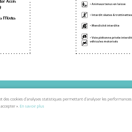
tor Accès
• Animaux tenus en laisse
g
• Interdit skates & trottinettes
es Mixtes
• Mendicité interdite
• Voie piétonne privée interdit
véhicules motorisés
s
Nous contacter
 des cookies d’analyses statistiques permettant d’analyser les performances du
Politique de gestion des cookies
 accepter ».
En savoir plus
outiques
Mentions légales