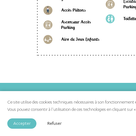
Escala
Parkin
Accès Piétons
Toilett
Ascenseur Accès
Parking
Aire de Jeux Enfants
Vos boutique
Ce site utilise des cookies techniques nécessaires à son fonctionnement et
Vos actualités
Vous pouvez consentir à l’utilisation de ces technologies en cliquant sur «
Plan de vos b
Accepter
Refuser