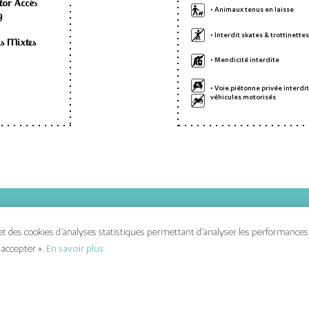
tor Accès
• Animaux tenus en laisse
g
• Interdit skates & trottinettes
es Mixtes
• Mendicité interdite
• Voie piétonne privée interdit
véhicules motorisés
s
Nous contacter
 des cookies d’analyses statistiques permettant d’analyser les performances du
Politique de gestion des cookies
 accepter ».
En savoir plus
outiques
Mentions légales