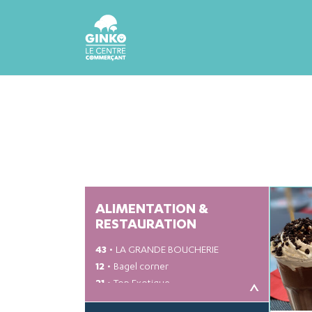
ALIMENTATION &
P
RESTAURATION
43
LA GRANDE BOUCHERIE
12
Bagel corner
21
Top Exotique
<
30
Le Petit Vietnam