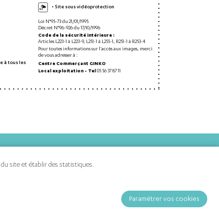
• Site sous vidéoprotection
Loi N°95-73 du 21/01/1995
Décret N°96-926 du 17/10/1996
Code de la sécurité intérieure :
Articles L223-1 à L223-9, L251-1 à L255-1, R251-1 à R253-4
Pour toutes informations sur l'accès aux images, merci
de vous adresser à :
e à tous les
Centre Commerçant GINKO
Local exploitation - Tel
05 56 37 87 11
 site et établir des statistiques.
Paramétrer vos cookies