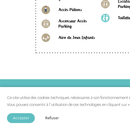
Escala
Parkin
Accès Piétons
Toilett
Ascenseur Accès
Parking
Aire de Jeux Enfants
Vos boutique
Ce site utilise des cookies techniques nécessaires à son fonctionnement et
Vos actualités
Vous pouvez consentir à l’utilisation de ces technologies en cliquant sur «
Plan de vos b
Accepter
Refuser