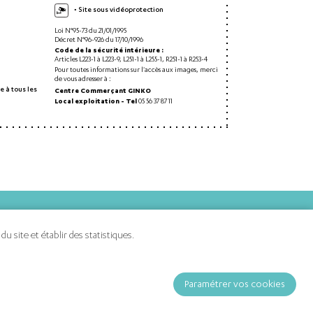
• Site sous vidéoprotection
Loi N°95-73 du 21/01/1995
Décret N°96-926 du 17/10/1996
Code de la sécurité intérieure :
Articles L223-1 à L223-9, L251-1 à L255-1, R251-1 à R253-4
Pour toutes informations sur l'accès aux images, merci
de vous adresser à :
e à tous les
Centre Commerçant GINKO
Local exploitation - Tel
05 56 37 87 11
 site et établir des statistiques.
Paramétrer vos cookies