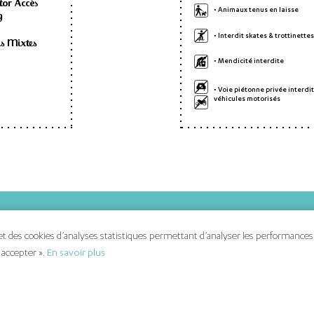
tor Accès
• Animaux tenus en laisse
g
• Interdit skates & trottinettes
es Mixtes
• Mendicité interdite
• Voie piétonne privée interdit
véhicules motorisés
s
Nous contacter
 des cookies d’analyses statistiques permettant d’analyser les performances du
Politique de gestion des cookies
 accepter ».
En savoir plus
outiques
Mentions légales