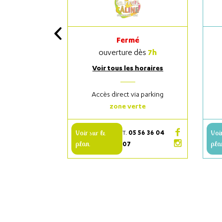
Fermé
7h
ouverture dès
Voir tous les horaires
Accès direct via parking
zone verte
Voir sur le
05 56 36 04
Voir
T.
plan
pla
07