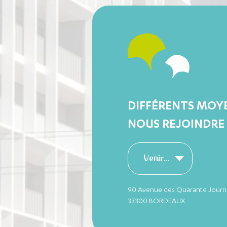
DIFFÉRENTS MOY
NOUS REJOINDRE
Venir...
90 Avenue des Quarante Journ
33300 BORDEAUX