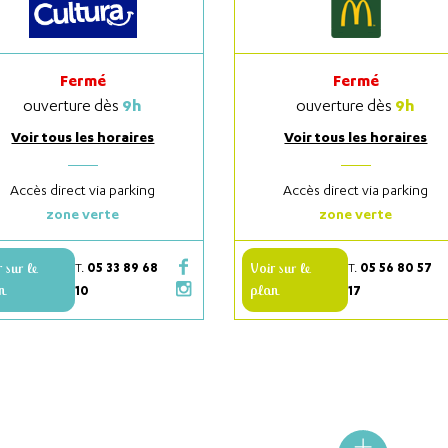
Fermé
Fermé
9h
9h
ouverture dès
ouverture dès
Voir tous les horaires
Voir tous les horaires
Accès direct via parking
Accès direct via parking
zone verte
zone verte
 sur le
05 33 89 68
Voir sur le
05 56 80 57
T.
T.
n
plan
10
17