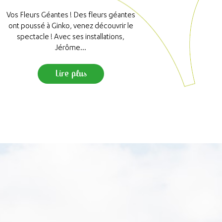
La ma
commença
Vos Fleurs Géantes ! Des fleurs géantes
que jama
ont poussé à Ginko, venez découvrir le
spectacle ! Avec ses installations,
Jérôme...
Lire plus