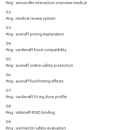
Ping :
amoxicillin interaction overview medical
Ping :
medical review system
Ping :
avanafil pricing explanation
Ping :
vardenafil food compatibility
Ping :
avanafil online safety protection
Ping :
avanafil food timing effects
Ping :
vardenafil 10 mg dose profile
Ping :
sildenafil PDE5 binding
Ping :
ivermectin safety evaluation