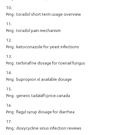
Ping :
toradol short term usage overview
Ping :
toradol pain mechanism
Ping :
ketoconazole for yeast infections
Ping :
terbinafine dosage for toenail fungus
Ping :
bupropion xl available dosage
Ping :
generic tadalafil price.canada
Ping :
flagyl syrup dosage for diarrhea
Ping :
doxycycline sinus infection reviews